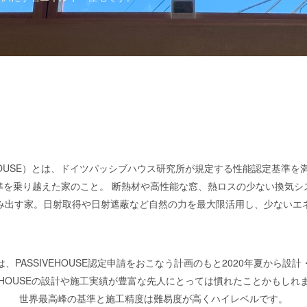
EHOUSE）とは、ドイツパッシブハウス研究所が規定する性能認定基準
準を乗り越えた家のこと。 断熱材や高性能な窓、熱ロスの少ない換気シ
み出す家。日射取得や日射遮蔽など自然の力を最大限活用し、少ないエ
chitbuidは、PASSIVEHOUSE認定申請をおこなう計画のもと2020年夏
IVEHOUSEの設計や施工実績が豊富な先人にとっては慣れたことかもしれ
世界最高峰の基準と施工精度は難易度が高くハイレベルです。