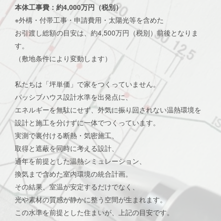
本体工事費：約4,000万円（税別）
※外構・付帯工事・申請費用・太陽光等を含めた
お引渡し総額の目安は、約4,500万円（税別）前後となりま
す。
（敷地条件により変動します）
私たちは「坪単価」で家をつくっていません。
パッシブハウス設計水準を出発点に、
エネルギーを無駄にせず、外気に振り回されない温熱環境を
設計と施工を分けずに一体でつくっています。
実測で裏付ける断熱・気密施工、
取得と遮蔽を同時に考える設計、
通年を前提とした温熱シミュレーション、
換気まで含めた室内環境の統合計画。
その結果、室温が安定するだけでなく、
光や素材の質感が静かに整う空間が生まれます。
この水準を前提とした住まいが、上記の目安です。